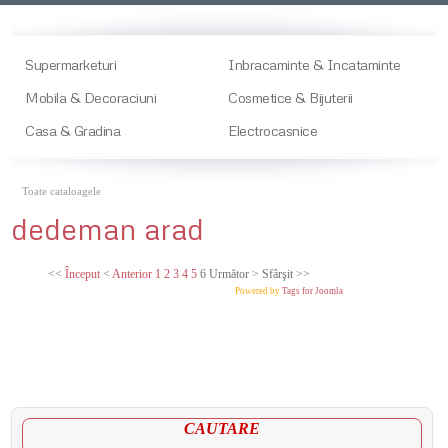
Supermarketuri
Inbracaminte & Incataminte
Mobila & Decoraciuni
Cosmetice & Bijuterii
Casa & Gradina
Electrocasnice
Toate cataloagele
dedeman arad
<<
Început
<
Anterior
1
2
3
4
5
6
Următor
>
Sfârşit
>>
Powered by
Tags for Joomla
CAUTARE