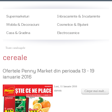
Supermarketuri
Inbracaminte & Incataminte
Mobila & Decoraciuni
Cosmetice & Bijuterii
Casa & Gradina
Electrocasnice
Toate cataloagele
cereale
Ofertele Penny Market din perioada 13 - 19
ianuarie 2016
Luni, 11 Ianuarie 2016
steven
Citeşte mai mult...