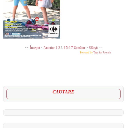
<<
Început
<
Anterior
1
2
3
4
5
6
7
Următor
>
Sfârşit
>>
Powered by
Tags for Joomla
CAUTARE