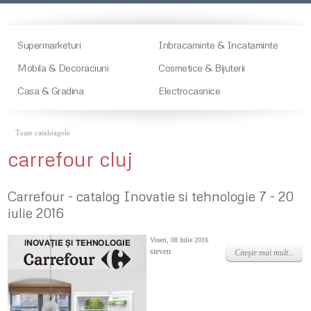
Supermarketuri
Inbracaminte & Incataminte
Mobila & Decoraciuni
Cosmetice & Bijuterii
Casa & Gradina
Electrocasnice
Toate cataloagele
carrefour cluj
Carrefour - catalog Inovatie si tehnologie 7 - 20
iulie 2016
Vineri, 08 Iulie 2016
steven
Citeşte mai mult...