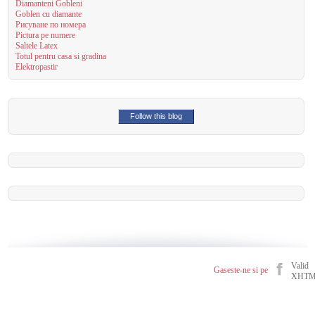
Diamanteni Gobleni
Goblen cu diamante
Рисуване по номера
Pictura pe numere
Saltele Latex
Totul pentru casa si gradina
Elektropastir
Follow this blog
Valid
Gaseste-ne si pe
XHT