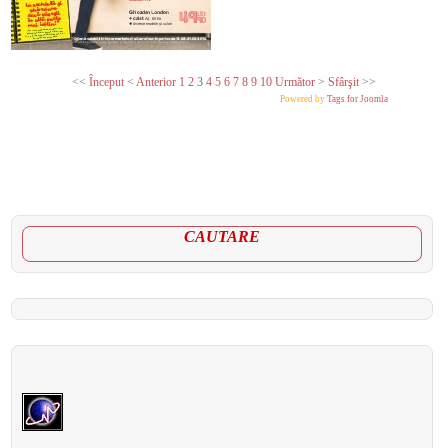
<<
Început
<
Anterior
1
2
3
4
5
6
7
8
9
10
Următor
>
Sfârşit
>>
Powered by
Tags for Joomla
CAUTARE