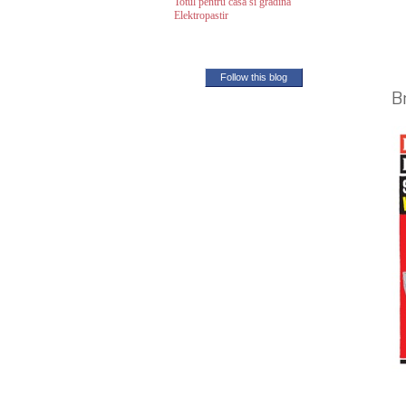
Totul pentru casa si gradina
Elektropastir
Follow this blog
B