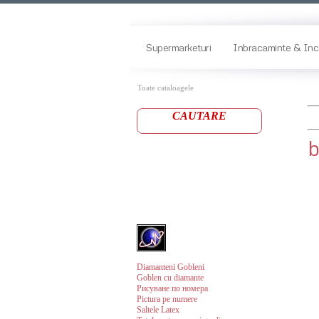
Supermarketuri
Inbracaminte & Inc
Toate cataloagele
CAUTARE
b
Diamanteni Gobleni
Goblen cu diamante
Рисуване по номера
Pictura pe numere
Saltele Latex