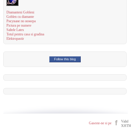
Diamanteni Gobleni
Goblen cu diamante
Рисуване по номера
Pictura pe numere
Saltele Latex
Totul pentru casa si gradina
Elektropastir
Follow this blog
Valid
Gaseste-ne si pe
XHT