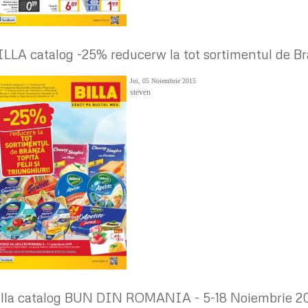
ILLA catalog -25% reducerw la tot sortimentul de Br
Joi, 05 Noiembrie 2015
steven
illa catalog BUN DIN ROMANIA - 5-18 Noiembrie 2