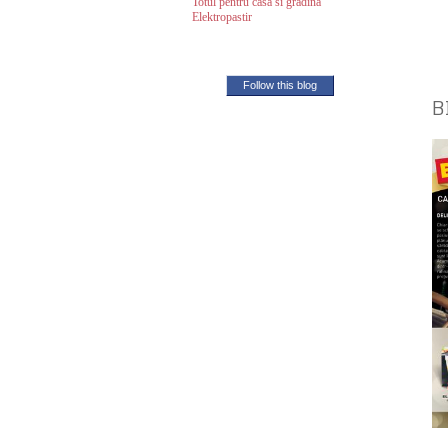
Totul pentru casa si gradina
Elektropastir
Follow this blog
B