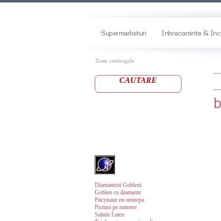
Supermarketuri
Inbracaminte & Inc
Toate cataloagele
CAUTARE
b
Diamanteni Gobleni
Goblen cu diamante
Рисуване по номера
Pictura pe numere
Saltele Latex