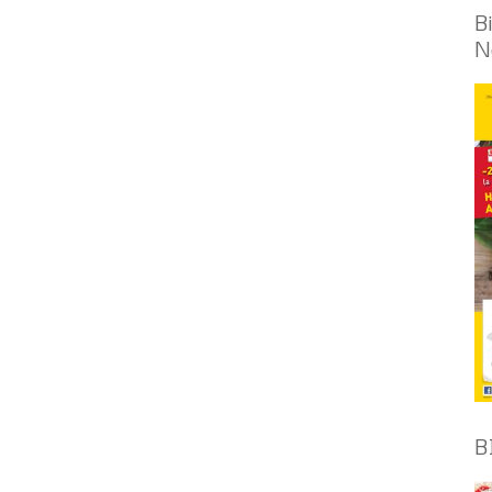
B
N
B