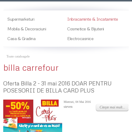
Supermarketuri
Inbracaminte & Incataminte
Mobila & Decoraciuni
Cosmetice & Bijuterii
Casa & Gradina
Electrocasnice
Toate cataloagele
billa carrefour
Oferta Billa 2 - 31 mai 2016 DOAR PENTRU
POSESORII DE BILLA CARD PLUS
Miercuri, 04 Mai 2016
steven
Citeşte mai mult...