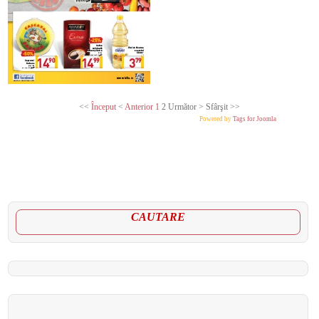
<<
Început
<
Anterior
1
2
Următor
>
Sfârşit
>>
Powered by
Tags for Joomla
CAUTARE