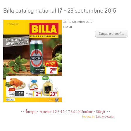
Billa catalog national 17 - 23 septembrie 2015
Joi, 17 Septembrie 2015
steven
Citeşte mai mult...
<<
Început
<
Anterior
1
2
3
4
5
6
7
8
9
10
Următor
>
Sfârşit
>>
Powered by
Tags for Joomla