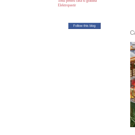
Totul pentru casa si gradina
Elektropastir
Follow this blog
C