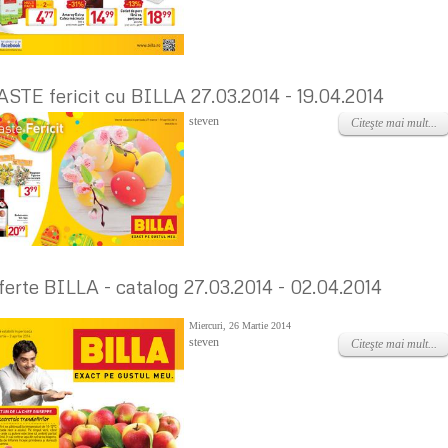
ASTE fericit cu BILLA 27.03.2014 - 19.04.2014
Miercuri, 02 Aprilie 2014
steven
Citeşte mai mult...
ferte BILLA - catalog 27.03.2014 - 02.04.2014
Miercuri, 26 Martie 2014
steven
Citeşte mai mult...