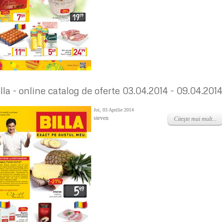
illa - online catalog de oferte 03.04.2014 - 09.04.201
Joi, 03 Aprilie 2014
steven
Citeşte mai mult...