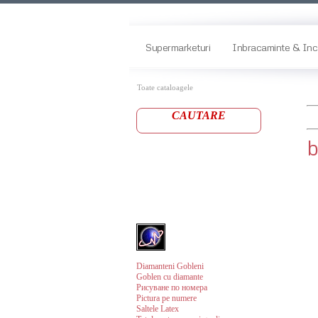
Supermarketuri
Inbracaminte & Inc
Toate cataloagele
CAUTARE
b
Diamanteni Gobleni
Goblen cu diamante
Рисуване по номера
Pictura pe numere
Saltele Latex