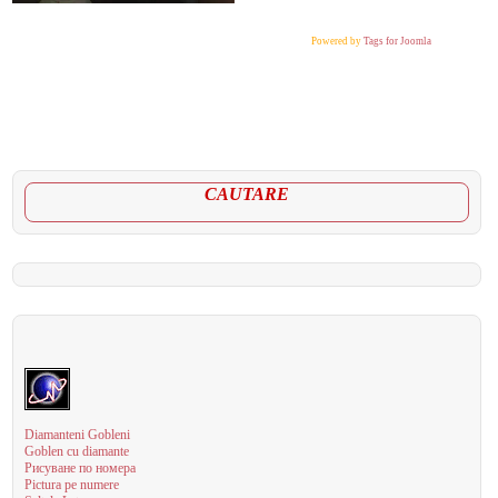
Powered by
Tags for Joomla
CAUTARE
Diamanteni Gobleni
Goblen cu diamante
Рисуване по номера
Pictura pe numere