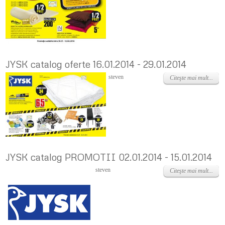
JYSK catalog oferte 16.01.2014 - 29.01.2014
Joi, 16 Ianuarie 2014
steven
Citeşte mai mult...
JYSK catalog PROMOTII 02.01.2014 - 15.01.2014
Miercuri, 01 Ianuarie 2014
steven
Citeşte mai mult...