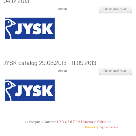
04.12.2013
Joi, 21 Noiembrie 2013
steven
Citeşte mai mult...
JYSK catalog 29.08.2013 - 11.09.2013
Luni, 02 Septembrie 2013
steven
Citeşte mai mult...
<<
Început
<
Anterior
1
2
3
4
5
6
7
8
9
Următor
>
Sfârşit
>>
Powered by
Tags for Joomla