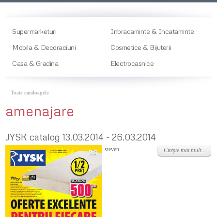
Supermarketuri
Inbracaminte & Incataminte
Mobila & Decoraciuni
Cosmetice & Bijuterii
Casa & Gradina
Electrocasnice
Toate cataloagele
amenajare
JYSK catalog 13.03.2014 - 26.03.2014
Joi, 13 Martie 2014
steven
Citeşte mai mult...