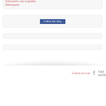
Totul pentru casa si gradina
Elektropastir
Follow this blog
Valid
Gaseste-ne si pe
XHT