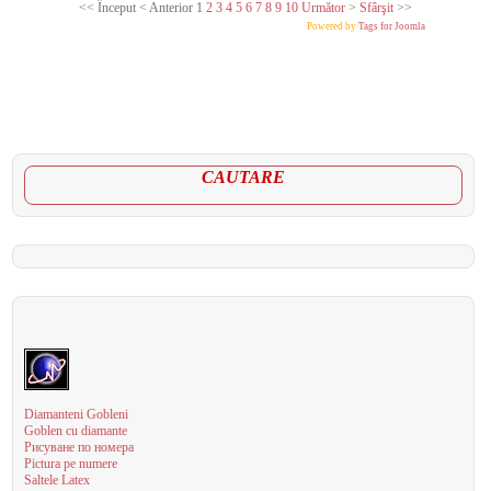
<<
Început
<
Anterior
1
2
3
4
5
6
7
8
9
10
Următor
>
Sfârşit
>>
Powered by
Tags for Joomla
CAUTARE
Diamanteni Gobleni
Goblen cu diamante
Рисуване по номера
Pictura pe numere
Saltele Latex