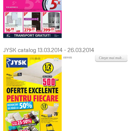
JYSK catalog 13.03.2014 - 26.03.2014
Joi, 13 Martie 2014
steven
Citeşte mai mult...