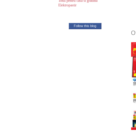
Totul pentru casa si gradina
Elektropastir
Follow this blog
O