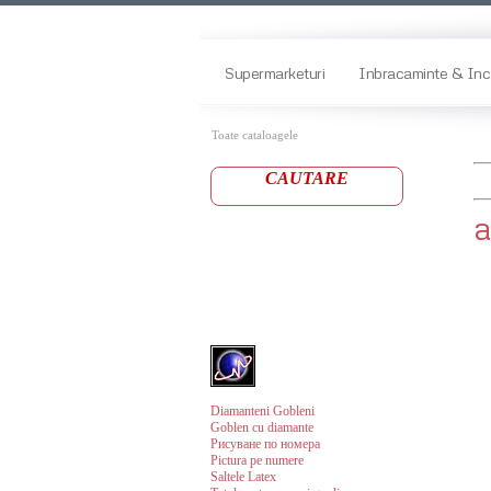
Supermarketuri
Inbracaminte & Inc
Toate cataloagele
CAUTARE
a
Diamanteni Gobleni
Goblen cu diamante
Рисуване по номера
Pictura pe numere
Saltele Latex