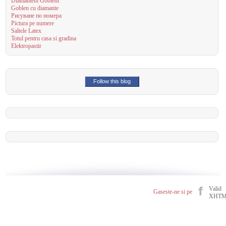
Diamanteni Gobleni
Goblen cu diamante
Рисуване по номера
Pictura pe numere
Saltele Latex
Totul pentru casa si gradina
Elektropastir
Follow this blog
Valid
Gaseste-ne si pe
XHT