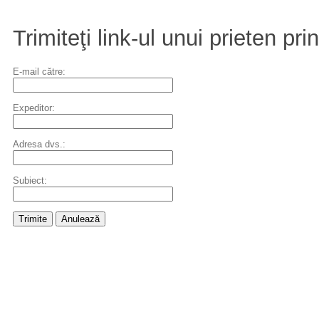
Trimiteţi link-ul unui prieten pri
E-mail către:
Expeditor:
Adresa dvs.:
Subiect:
Trimite
Anulează